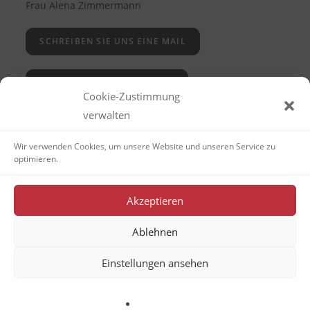
Frau Alena Zimmermann
SCHREIBEN SIE UNS EINE MAIL
KRANKMELDUNGEN SENDEN
Cookie-Zustimmung
verwalten
Wir verwenden Cookies, um unsere Website und unseren Service zu
optimieren.
Unsere Anschrift
Akzeptieren
Am Brunnenberg 3, 69231 Rauenberg
Ablehnen
RUFEN SIE UNS AN
Einstellungen ansehen